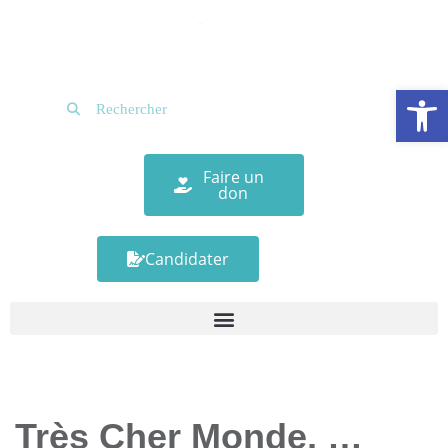
Aller
au
Ouv
contenu
Faire un
don
Candidater
Très Cher Monde, …