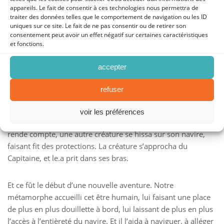
appareils. Le fait de consentir à ces technologies nous permettra de
d’autant plus, interdisant à quiconque de monter à bord.
traiter des données telles que le comportement de navigation ou les ID
uniques sur ce site. Le fait de ne pas consentir ou de retirer son
consentement peut avoir un effet négatif sur certaines caractéristiques
et fonctions.
Et le.a Capitaine se perdit en mer. Cela dura quelque temps.
Quelque temps où iel s’autorisa à l’oublie. A s’oublier lui.elle.
accepter
Petit.emétamorphe se laissa porter par les vagues, quel
quelles soient, et vogua au hasard. Et les complications
refuser
s’accumulaient, mais iel avait décidé de les ignorer. C’était
un.e Capitaine fort.e et rien ne pouvait l’atteindre. En tout
voir les préférences
cas c’était ce qu’iel se répétait. Et puis sans qu’iel ne s’en
rende compte, une autre créature se hissa sur son navire,
faisant fit des protections. La créature s’approcha du
Capitaine, et le.a prit dans ses bras.
Et ce fût le début d’une nouvelle aventure. Notre
métamorphe accueilli cet être humain, lui faisant une place
de plus en plus douillette à bord, lui laissant de plus en plus
l’accès à l’entièreté du navire. Et il l’aida à naviguer, à alléger