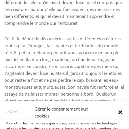
différent de celui qu’iel avait devant lui.elle. Iel compris que
les créatures autour d’elle parfois avaient des mécanismes
bien différents, et qu’iel devait maintenant apprendre et
comprendre le monde qui l’entourait.
Ce fût le début de découvertes sur les différentes créatures
toutes plus étranges, fascinantes et terrifiantes du monde
réel. Et petit.e métamorphe prit une apparence un peu plus
fixe. Iel enfilant un long manteau, un bandeau rouge, un
tricorne, et se construit son navire. Capitaine des mers qui
s’agitaient devant lui.elle. Mais il gardait toujours les étoiles
pour rester à flot et ne pas perdre le cap, bravant les eaux
monstrueuses et tumultueuses. Son navire fût renforcé et iel
essaya de ne laisser monter personne à bord. Quelqu’un
réussi pourtant à se faufiler. Mais à plusieurs reprises, il
perfora la coque du bateau à plusieurs endroits. Et petit à
Gérer le consentement aux
petit le bateau commençait à couler. Il laissa la coque
cookies
abimée, et notre petit.e métamorphe qui tentait
Pour offrir les meilleures expériences, nous utilisons des technologies
désespérément de réparer son navire. Iel le renforça
telles que les cookies pour stocker et/ou accéder aux informations des