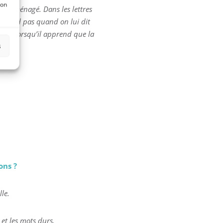
son
 a déménagé. Dans les lettres
e répond pas quand on lui dit
ais lorsqu’il apprend que la
s
ons ?
lle.
 et les mots durs.