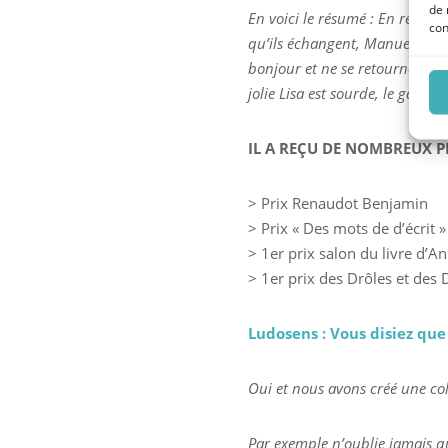
de 
En voici le résumé : En rentra
con
qu’ils échangent, Manuel lui ex
bonjour et ne se retourne mêm
jolie Lisa est sourde, le garço
IL A REÇU DE NOMBREUX PR
> Prix Renaudot Benjamin
> Prix « Des mots de d’écrit 
> 1er prix salon du livre d’
> 1er prix des Drôles et des 
Ludosens : Vous disiez que
Oui et nous avons créé une coll
Par exemple n’oublie jamais que