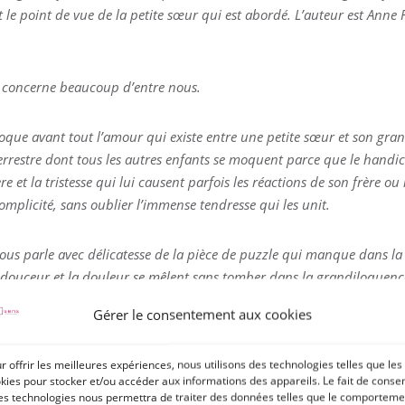
 le point de vue de la petite sœur qui est abordé. L’auteur est Anne 
 et concerne beaucoup d’entre nous.
 évoque avant tout l’amour qui existe entre une petite sœur et son grand
rrestre dont tous les autres enfants se moquent parce que le handicap 
e et la tristesse qui lui causent parfois les réactions de son frère ou l
 complicité, sans oublier l’immense tendresse qui les unit.
nous parle avec délicatesse de la pièce de puzzle qui manque dans la 
 douceur et la douleur se mêlent sans tomber dans la grandiloquenc
Gérer le consentement aux cookies
à évoqué deux mains pour le dire dont nous sommes l’auteur. Il étai
s, puis a été réédité en 2004 et 2006 dans la collection Tempo. Epuis
r offrir les meilleures expériences, nous utilisons des technologies telles que les
osait pour répondre aux demandes régulières.
kies pour stocker et/ou accéder aux informations des appareils. Le fait de consen
es technologies nous permettra de traiter des données telles que le comporteme