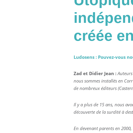
Utopiqu
indépend
créée e
Ludosens
: Pouvez-vous no
Zad et Didier Jean :
Auteurs
nous sommes installés en Corrè
de nombreux éditeurs (Caster
Il y a plus de 15 ans, nous av
découverte de la surdité à des
En devenant parents en 2000, 