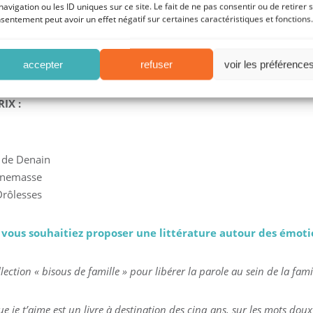
navigation ou les ID uniques sur ce site. Le fait de ne pas consentir ou de retirer 
nt de vacances, Manuel est très déçu : son meilleur copain, Jonathan
sentement peut avoir un effet négatif sur certaines caractéristiques et fonctions.
plique que la fille des nouveaux locataires, Lisa est bizarre. Elle n
e pas quand on l’appelle. Vexé, Manuel commence par la détester. M
n change d’attitude. Pour elle, il va apprendre la langue des signes.
accepter
refuser
voir les préférence
IX :
» de Denain
Annemasse
Drôlesses
 vous souhaitiez proposer une littérature autour des émoti
ection « bisous de famille » pour libérer la parole au sein de la fami
 je t’aime est un livre à destination des cinq ans, sur les mots doux