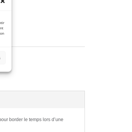
tir
nt
r
son
s
 pour border le temps lors d’une